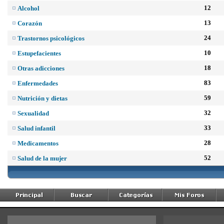
12
Alcohol
13
Corazón
24
Trastornos psicológicos
10
Estupefacientes
18
Otras adicciones
83
Enfermedades
59
Nutrición y dietas
32
Sexualidad
33
Salud infantil
28
Medicamentos
52
Salud de la mujer