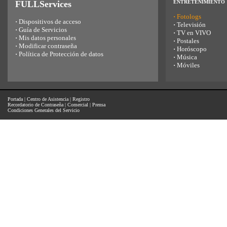
FULLServices
ENTRETENIMIENTO
·
Fotologs
·
Dispositivos de acceso
·
Televisión
·
Guía de Servicios
·
TV en VIVO
·
Mis datos personales
·
Postales
·
Modificar contraseña
·
Horóscopo
·
Política de Protección de datos
·
Música
·
Móviles
Portada
|
Centro de Asistencia
|
Registro
Recordatorio de Contraseña
|
Comercial
|
Prensa
Condiciones Generales del Servicio