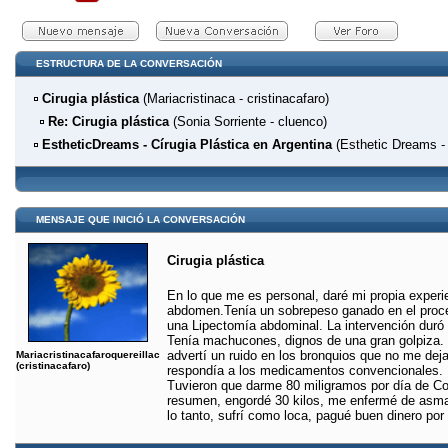
ESTRUCTURA DE LA CONVERSACIÓN
Cirugia plástica
(Mariacristinaca - cristinacafaro)
Re: Cirugia plástica
(Sonia Sorriente - cluenco)
EstheticDreams - Círugia Plástica en Argentina
(Esthetic Dreams -
MENSAJE QUE INICIÓ LA CONVERSACIÓN
Cirugia plástica
En lo que me es personal, daré mi propia experi
abdomen.Tenía un sobrepeso ganado en el proce
una Lipectomía abdominal. La intervención duró
Tenía machucones, dignos de una gran golpiza. Pa
advertí un ruido en los bronquios que no me de
Mariacristinacafaroquereillac
(cristinacafaro)
respondía a los medicamentos convencionales. En
Tuvieron que darme 80 miligramos por día de Cort
resumen, engordé 30 kilos, me enfermé de asma 
lo tanto, sufrí como loca, pagué buen dinero por