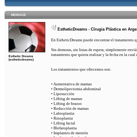
MENSAJE
EstheticDreams - Círugia Plástica en Arge
En EstheticDreams puede encontrar el tratamiento qu
Sin demoras, sin listas de espera, simplemente envi
tratamiento que quiera realizar y la fecha en la cual 
Esthetic Dreams
(estheticdreams)
Los tratamientos que ofrecemos son:
• Aumentativa de mamas
• Dermolipectomia abdominal
• Liposucción
• Lifting de mamas
• Lifting de brazos
• Reducción de mamas
• Labioplastia
• Rinoplastia
• Lifting facial
• Blefaroplastia
• Implantes de mentón