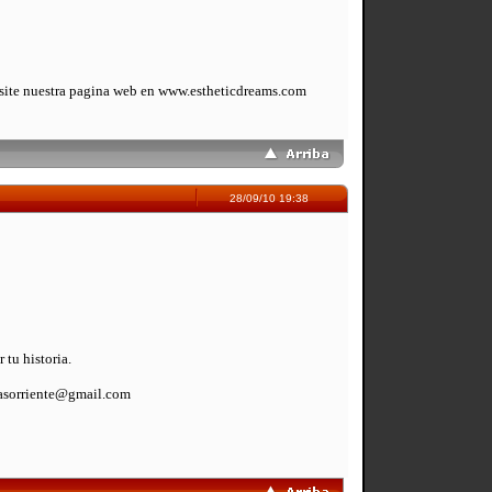
isite nuestra pagina web en www.estheticdreams.com
28/09/10 19:38
 tu historia.
niasorriente@gmail.com