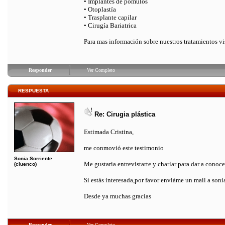
• Implantes de pómulos
• Otoplastía
• Trasplante capilar
• Cirugía Bariatrica
Para mas información sobre nuestros tratamientos v
Responder
Ver Completo
RESPUESTA
Re: Cirugia plástica
Estimada Cristina,
me conmovió este testimonio
Sonia Sorriente
Me gustaria entrevistarte y charlar para dar a conocer
(cluenco)
Si estás interesada,por favor enviáme un mail a so
Desde ya muchas gracias
Responder
Ver Completo