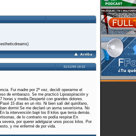
 estheticdreams)
31/12/06 19:22
encia. Fui madre por 2ª vez, decidí operarme el
so de embarazo. Se me practicó Lipoaspiración y
 7 horas y media.Desperté con grandes dolores.
sé 15 días en un rito. Ni bien salí del quirófano,
jaban dormir.Se me declaró un asma severísima. No
 la intervención bajé los 8 kilos que tenía demás.
isonas, de lo contrario no podía respirar.En
severa, por querer adelgazar unos pocos kilos. Por
 esto, y me enfermé de por vida.