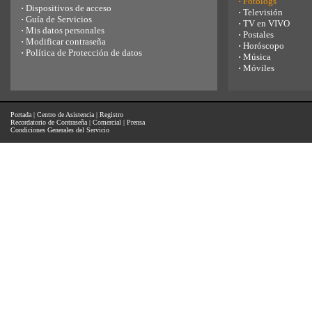
·
Fotologs
·
Dispositivos de acceso
·
Televisión
·
Guía de Servicios
·
TV en VIVO
·
Mis datos personales
·
Postales
·
Modificar contraseña
·
Horóscopo
·
Política de Protección de datos
·
Música
·
Móviles
Portada
|
Centro de Asistencia
|
Registro
Recordatorio de Contraseña
|
Comercial
|
Prensa
Condiciones Generales del Servicio