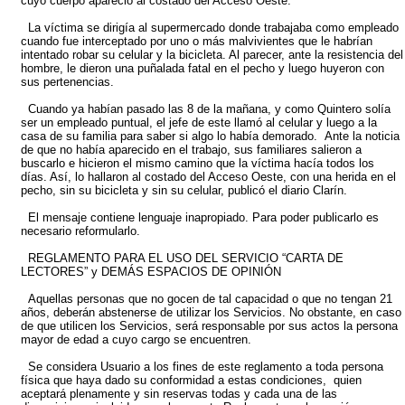
cuyo cuerpo apareció al costado del Acceso Oeste.
La víctima se dirigía al supermercado donde trabajaba como empleado
cuando fue interceptado por uno o más malvivientes que le habrían
intentado robar su celular y la bicicleta. Al parecer, ante la resistencia del
hombre, le dieron una puñalada fatal en el pecho y luego huyeron con
sus pertenencias.
Cuando ya habían pasado las 8 de la mañana, y como Quintero solía
ser un empleado puntual, el jefe de este llamó al celular y luego a la
casa de su familia para saber si algo lo había demorado. Ante la noticia
de que no había aparecido en el trabajo, sus familiares salieron a
buscarlo e hicieron el mismo camino que la víctima hacía todos los
días. Así, lo hallaron al costado del Acceso Oeste, con una herida en el
pecho, sin su bicicleta y sin su celular, publicó el diario Clarín.
El mensaje contiene lenguaje inapropiado. Para poder publicarlo es
necesario reformularlo.
REGLAMENTO PARA EL USO DEL SERVICIO “CARTA DE
LECTORES” y DEMÁS ESPACIOS DE OPINIÓN
Aquellas personas que no gocen de tal capacidad o que no tengan 21
años, deberán abstenerse de utilizar los Servicios. No obstante, en caso
de que utilicen los Servicios, será responsable por sus actos la persona
mayor de edad a cuyo cargo se encuentren.
Se considera Usuario a los fines de este reglamento a toda persona
física que haya dado su conformidad a estas condiciones, quien
aceptará plenamente y sin reservas todas y cada una de las