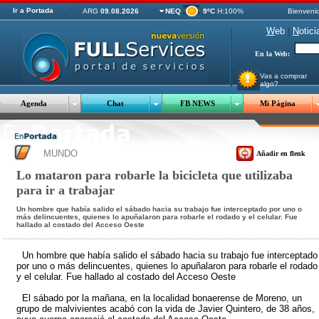
Ir a Portada
ARG
09.08.2026
NEQ
9ºC
H:100%
Bienveni
W
eb
|
N
otici
En la Web:
Vas a comprar
algo?
Agenda
Chat
FB NEWS
Mi Página
MUNDO
Añadir en flenk
Lo mataron para robarle la bicicleta que utilizaba
para ir a trabajar
Un hombre que había salido el sábado hacia su trabajo fue interceptado por uno o
más delincuentes, quienes lo apuñalaron para robarle el rodado y el celular. Fue
hallado al costado del Acceso Oeste
Un hombre que había salido el sábado hacia su trabajo fue interceptado
por uno o más delincuentes, quienes lo apuñalaron para robarle el rodado
y el celular. Fue hallado al costado del Acceso Oeste
El sábado por la mañana, en la localidad bonaerense de Moreno, un
grupo de malvivientes acabó con la vida de Javier Quintero, de 38 años,