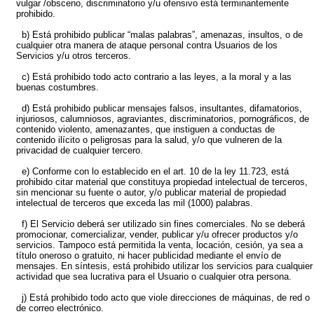
vulgar /obsceno, discriminatorio y/u ofensivo está terminantemente
prohibido.
b) Está prohibido publicar “malas palabras”, amenazas, insultos, o de
cualquier otra manera de ataque personal contra Usuarios de los
Servicios y/u otros terceros.
c) Está prohibido todo acto contrario a las leyes, a la moral y a las
buenas costumbres.
d) Está prohibido publicar mensajes falsos, insultantes, difamatorios,
injuriosos, calumniosos, agraviantes, discriminatorios, pornográficos, de
contenido violento, amenazantes, que instiguen a conductas de
contenido ilícito o peligrosas para la salud, y/o que vulneren de la
privacidad de cualquier tercero.
e) Conforme con lo establecido en el art. 10 de la ley 11.723, está
prohibido citar material que constituya propiedad intelectual de terceros,
sin mencionar su fuente o autor, y/o publicar material de propiedad
intelectual de terceros que exceda las mil (1000) palabras.
f) El Servicio deberá ser utilizado sin fines comerciales. No se deberá
promocionar, comercializar, vender, publicar y/u ofrecer productos y/o
servicios. Tampoco está permitida la venta, locación, cesión, ya sea a
título oneroso o gratuito, ni hacer publicidad mediante el envío de
mensajes. En síntesis, está prohibido utilizar los servicios para cualquier
actividad que sea lucrativa para el Usuario o cualquier otra persona.
j) Está prohibido todo acto que viole direcciones de máquinas, de red o
de correo electrónico.