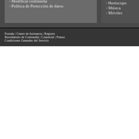
·
Modificar contraseña
·
Horóscopo
·
Política de Protección de datos
·
Música
·
Móviles
Portada
|
Centro de Asistencia
|
Registro
Recordatorio de Contraseña
|
Comercial
|
Prensa
Condiciones Generales del Servicio