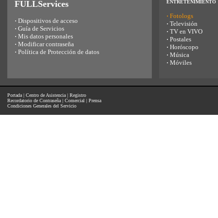
FULLServices
ENTRETENIMIENTO
·
Fotologs
·
Dispositivos de acceso
·
Televisión
·
Guía de Servicios
·
TV en VIVO
·
Mis datos personales
·
Postales
·
Modificar contraseña
·
Horóscopo
·
Política de Protección de datos
·
Música
·
Móviles
Portada
|
Centro de Asistencia
|
Registro
Recordatorio de Contraseña
|
Comercial
|
Prensa
Condiciones Generales del Servicio