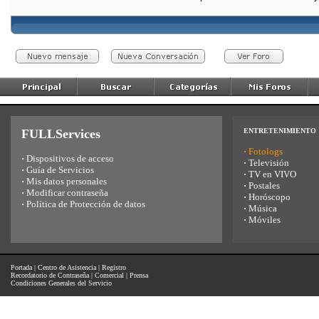
FULLServices
ENTRETENIMIENTO
·
Fotologs
·
Dispositivos de acceso
·
Televisión
·
Guía de Servicios
·
TV en VIVO
·
Mis datos personales
·
Postales
·
Modificar contraseña
·
Horóscopo
·
Política de Protección de datos
·
Música
·
Móviles
Portada
|
Centro de Asistencia
|
Registro
Recordatorio de Contraseña
|
Comercial
|
Prensa
Condiciones Generales del Servicio