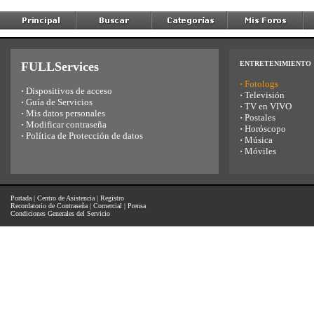
FULLServices
ENTRETENIMIENTO
·
Fotologs
·
Dispositivos de acceso
·
Televisión
·
Guía de Servicios
·
TV en VIVO
·
Mis datos personales
·
Postales
·
Modificar contraseña
·
Horóscopo
·
Política de Protección de datos
·
Música
·
Móviles
Portada
|
Centro de Asistencia
|
Registro
Recordatorio de Contraseña
|
Comercial
|
Prensa
Condiciones Generales del Servicio