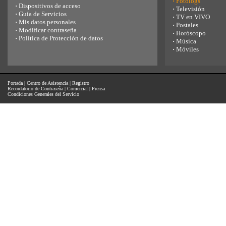
·
Fotologs
·
Dispositivos de acceso
·
Televisión
·
Guía de Servicios
·
TV en VIVO
·
Mis datos personales
·
Postales
·
Modificar contraseña
·
Horóscopo
·
Política de Protección de datos
·
Música
·
Móviles
Portada
|
Centro de Asistencia
|
Registro
Recordatorio de Contraseña
|
Comercial
|
Prensa
Condiciones Generales del Servicio