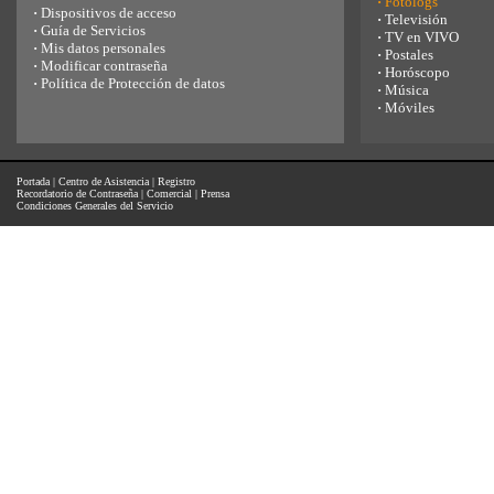
·
Fotologs
·
Dispositivos de acceso
·
Televisión
·
Guía de Servicios
·
TV en VIVO
·
Mis datos personales
·
Postales
·
Modificar contraseña
·
Horóscopo
·
Política de Protección de datos
·
Música
·
Móviles
Portada
|
Centro de Asistencia
|
Registro
Recordatorio de Contraseña
|
Comercial
|
Prensa
Condiciones Generales del Servicio