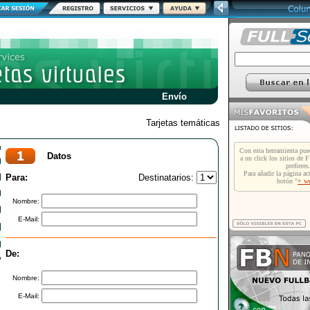
Envío
Tarjetas temáticas
Datos
Para:
Destinatarios:
Nombre:
E-Mail:
De:
Nombre:
E-Mail: