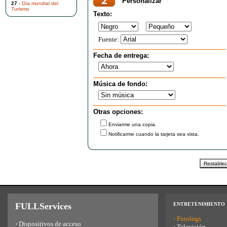
Personalizar
27
-
Día mundial del
Turismo
Texto:
Fuente:
Fecha de entrega:
Música de fondo:
Otras opciones:
Enviarme una copia.
Notificarme cuando la tarjeta sea vista.
FULLServices
ENTRETENIMIENTO
·
Fotologs
·
Dispositivos de acceso
·
Televisión