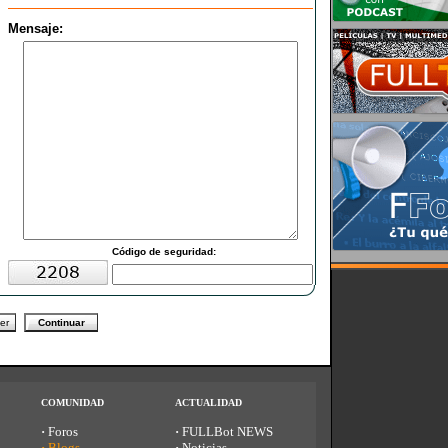
Mensaje:
C
ódigo de seguridad:
COMUNIDAD
ACTUALIDAD
·
Foros
·
FULLBot NEWS
·
Blogs
·
Noticias