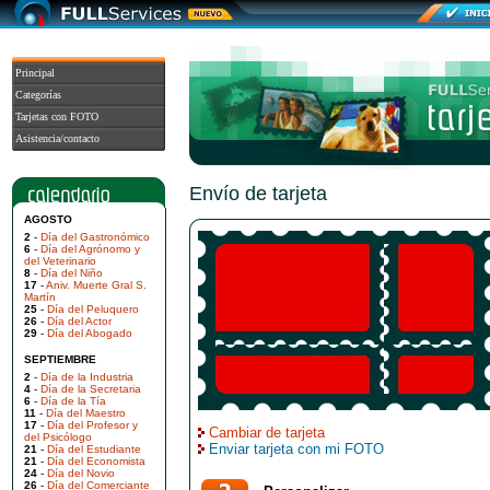
Principal
Categorías
Tarjetas con FOTO
Asistencia/contacto
Envío de tarjeta
AGOSTO
2
-
Día del Gastronómico
6
-
Día del Agrónomo y
del Veterinario
8
-
Día del Niño
17
-
Aniv. Muerte Gral S.
Martín
25
-
Día del Peluquero
26
-
Día del Actor
29
-
Día del Abogado
SEPTIEMBRE
2
-
Día de la Industria
4
-
Día de la Secretaria
6
-
Día de la Tía
11
-
Día del Maestro
17
-
Día del Profesor y
Cambiar de tarjeta
del Psicólogo
Enviar tarjeta con mi FOTO
21
-
Día del Estudiante
21
-
Día del Economista
24
-
Día del Novio
26
-
Día del Comerciante