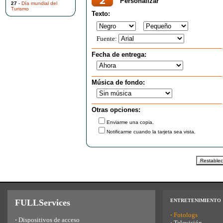
Personalizar
27
-
Día mundial del
Turismo
Texto:
Fuente:
Fecha de entrega:
Música de fondo:
Otras opciones:
Enviarme una copia.
Notificarme cuando la tarjeta sea vista.
FULLServices
ENTRETENIMIENTO
·
Fotologs
·
Dispositivos de acceso
·
Televisión