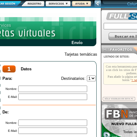
Envío
Tarjetas temáticas
Datos
Para:
Destinatarios:
Nombre:
E-Mail:
De:
Nombre:
E-Mail: