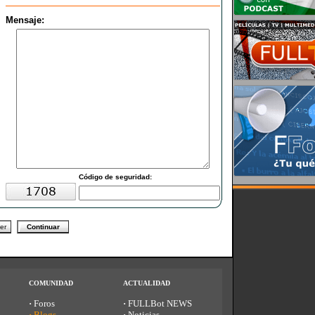
Mensaje:
C
ódigo de seguridad:
COMUNIDAD
ACTUALIDAD
·
Foros
·
FULLBot NEWS
·
Blogs
·
Noticias