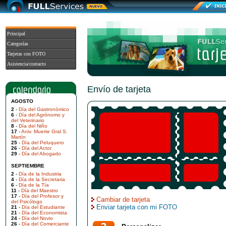
Principal
Categorías
Tarjetas con FOTO
Asistencia/contacto
Envío de tarjeta
AGOSTO
2
-
Día del Gastronómico
6
-
Día del Agrónomo y
del Veterinario
8
-
Día del Niño
17
-
Aniv. Muerte Gral S.
Martín
25
-
Día del Peluquero
26
-
Día del Actor
29
-
Día del Abogado
SEPTIEMBRE
2
-
Día de la Industria
4
-
Día de la Secretaria
6
-
Día de la Tía
11
-
Día del Maestro
17
-
Día del Profesor y
Cambiar de tarjeta
del Psicólogo
Enviar tarjeta con mi FOTO
21
-
Día del Estudiante
21
-
Día del Economista
24
-
Día del Novio
26
-
Día del Comerciante