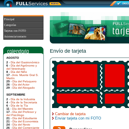
Principal
Categorías
Tarjetas con FOTO
Asistencia/contacto
Envío de tarjeta
AGOSTO
2
-
Día del Gastronómico
6
-
Día del Agrónomo y
del Veterinario
8
-
Día del Niño
17
-
Aniv. Muerte Gral S.
Martín
25
-
Día del Peluquero
26
-
Día del Actor
29
-
Día del Abogado
SEPTIEMBRE
2
-
Día de la Industria
4
-
Día de la Secretaria
6
-
Día de la Tía
11
-
Día del Maestro
17
-
Día del Profesor y
Cambiar de tarjeta
del Psicólogo
Enviar tarjeta con mi FOTO
21
-
Día del Estudiante
21
-
Día del Economista
24
-
Día del Novio
26
-
Día del Comerciante