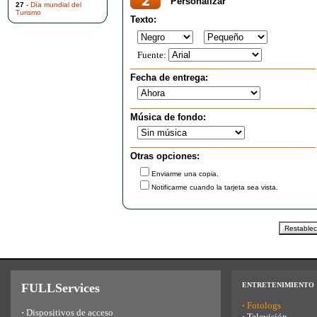
Personalizar
27
-
Día mundial del
Turismo
Texto:
Fuente:
Fecha de entrega:
Música de fondo:
Otras opciones:
Enviarme una copia.
Notificarme cuando la tarjeta sea vista.
FULLServices
ENTRETENIMIENTO
·
Fotologs
·
Dispositivos de acceso
·
Televisión