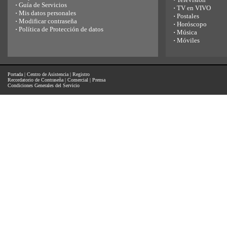
·
Guía de Servicios
·
TV en VIVO
·
Mis datos personales
·
Postales
·
Modificar contraseña
·
Horóscopo
·
Política de Protección de datos
·
Música
·
Móviles
Portada
|
Centro de Asistencia
|
Registro
Recordatorio de Contraseña
|
Comercial
|
Prensa
Condiciones Generales del Servicio