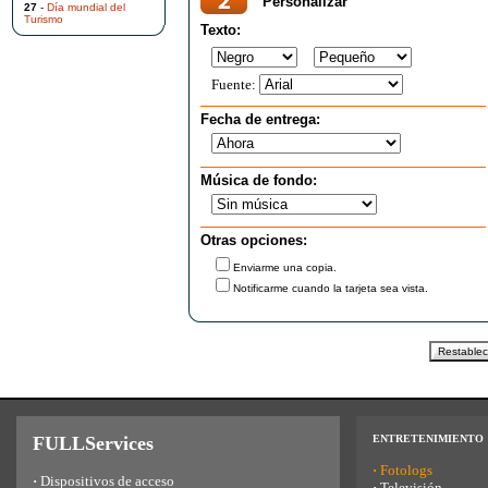
Personalizar
27
-
Día mundial del
Turismo
Texto:
Fuente:
Fecha de entrega:
Música de fondo:
Otras opciones:
Enviarme una copia.
Notificarme cuando la tarjeta sea vista.
FULLServices
ENTRETENIMIENTO
·
Fotologs
·
Dispositivos de acceso
·
Televisión