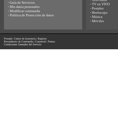
·
Guía de Servicios
·
TV en VIVO
·
Mis datos personales
·
Postales
·
Modificar contraseña
·
Horóscopo
·
Política de Protección de datos
·
Música
·
Móviles
Portada
|
Centro de Asistencia
|
Registro
Recordatorio de Contraseña
|
Comercial
|
Prensa
Condiciones Generales del Servicio