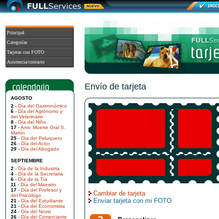
Principal
Categorías
Tarjetas con FOTO
Asistencia/contacto
Envío de tarjeta
AGOSTO
2
-
Día del Gastronómico
6
-
Día del Agrónomo y
del Veterinario
8
-
Día del Niño
17
-
Aniv. Muerte Gral S.
Martín
25
-
Día del Peluquero
26
-
Día del Actor
29
-
Día del Abogado
SEPTIEMBRE
2
-
Día de la Industria
4
-
Día de la Secretaria
6
-
Día de la Tía
11
-
Día del Maestro
17
-
Día del Profesor y
Cambiar de tarjeta
del Psicólogo
Enviar tarjeta con mi FOTO
21
-
Día del Estudiante
21
-
Día del Economista
24
-
Día del Novio
26
-
Día del Comerciante