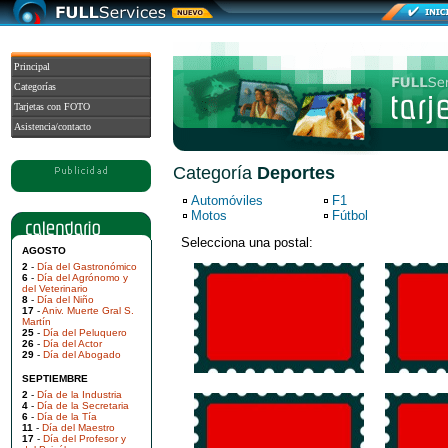
Principal
Categorías
Tarjetas con FOTO
Asistencia/contacto
Categoría
Deportes
Automóviles
F1
Motos
Fútbol
Selecciona una postal:
AGOSTO
2
-
Día del Gastronómico
6
-
Día del Agrónomo y
del Veterinario
8
-
Día del Niño
17
-
Aniv. Muerte Gral S.
Martín
25
-
Día del Peluquero
26
-
Día del Actor
29
-
Día del Abogado
SEPTIEMBRE
2
-
Día de la Industria
4
-
Día de la Secretaria
6
-
Día de la Tía
11
-
Día del Maestro
17
-
Día del Profesor y