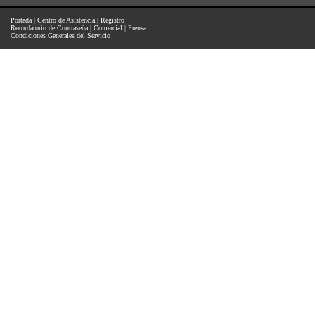
Portada
|
Centro de Asistencia
|
Registro
Recordatorio de Contraseña
|
Comercial
|
Prensa
Condiciones Generales del Servicio