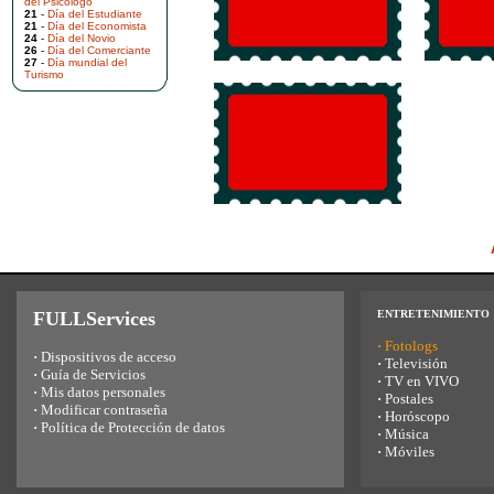
del Psicólogo
21
-
Día del Estudiante
21
-
Día del Economista
24
-
Día del Novio
26
-
Día del Comerciante
27
-
Día mundial del
Turismo
FULLServices
ENTRETENIMIENTO
·
Fotologs
·
Dispositivos de acceso
·
Televisión
·
Guía de Servicios
·
TV en VIVO
·
Mis datos personales
·
Postales
·
Modificar contraseña
·
Horóscopo
·
Política de Protección de datos
·
Música
·
Móviles