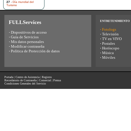
27
-
Día mundial del
Turismo
FULLServices
ENTRETENIMIENTO
·
Fotologs
·
Dispositivos de acceso
·
Televisión
·
Guía de Servicios
·
TV en VIVO
·
Mis datos personales
·
Postales
·
Modificar contraseña
·
Horóscopo
·
Política de Protección de datos
·
Música
·
Móviles
Portada
|
Centro de Asistencia
|
Registro
Recordatorio de Contraseña
|
Comercial
|
Prensa
Condiciones Generales del Servicio