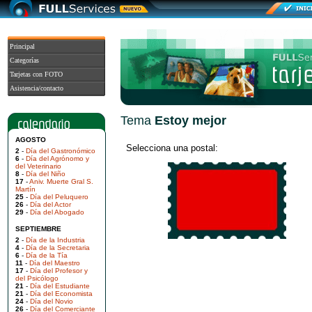
Principal
Categorías
Tarjetas con FOTO
Asistencia/contacto
Tema
Estoy mejor
AGOSTO
Selecciona una postal:
2
-
Día del Gastronómico
6
-
Día del Agrónomo y
del Veterinario
8
-
Día del Niño
17
-
Aniv. Muerte Gral S.
Martín
25
-
Día del Peluquero
26
-
Día del Actor
29
-
Día del Abogado
SEPTIEMBRE
2
-
Día de la Industria
4
-
Día de la Secretaria
6
-
Día de la Tía
11
-
Día del Maestro
17
-
Día del Profesor y
del Psicólogo
21
-
Día del Estudiante
21
-
Día del Economista
24
-
Día del Novio
26
-
Día del Comerciante