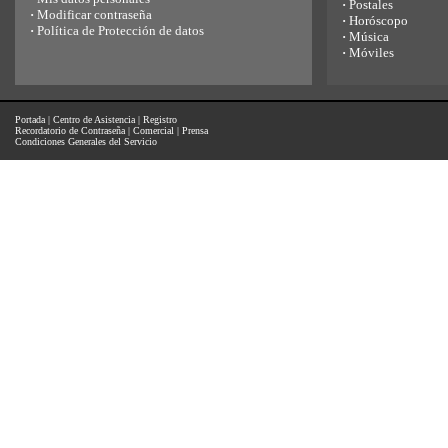
·
Postales
·
Modificar contraseña
·
Horóscopo
·
Política de Protección de datos
·
Música
·
Móviles
Portada
|
Centro de Asistencia
|
Registro
Recordatorio de Contraseña
|
Comercial
|
Prensa
Condiciones Generales del Servicio