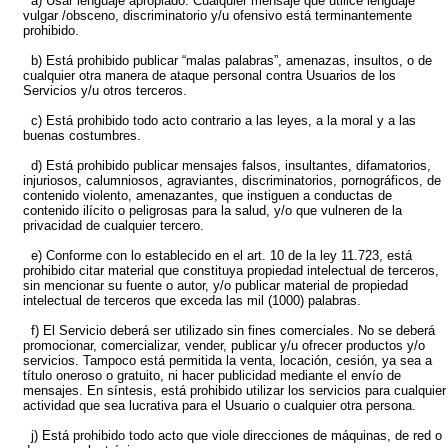
a) Usar lenguaje apropiado. Cualquier mensaje que utilice lenguaje
vulgar /obsceno, discriminatorio y/u ofensivo está terminantemente
prohibido.
b) Está prohibido publicar “malas palabras”, amenazas, insultos, o de
cualquier otra manera de ataque personal contra Usuarios de los
Servicios y/u otros terceros.
c) Está prohibido todo acto contrario a las leyes, a la moral y a las
buenas costumbres.
d) Está prohibido publicar mensajes falsos, insultantes, difamatorios,
injuriosos, calumniosos, agraviantes, discriminatorios, pornográficos, de
contenido violento, amenazantes, que instiguen a conductas de
contenido ilícito o peligrosas para la salud, y/o que vulneren de la
privacidad de cualquier tercero.
e) Conforme con lo establecido en el art. 10 de la ley 11.723, está
prohibido citar material que constituya propiedad intelectual de terceros,
sin mencionar su fuente o autor, y/o publicar material de propiedad
intelectual de terceros que exceda las mil (1000) palabras.
f) El Servicio deberá ser utilizado sin fines comerciales. No se deberá
promocionar, comercializar, vender, publicar y/u ofrecer productos y/o
servicios. Tampoco está permitida la venta, locación, cesión, ya sea a
título oneroso o gratuito, ni hacer publicidad mediante el envío de
mensajes. En síntesis, está prohibido utilizar los servicios para cualquier
actividad que sea lucrativa para el Usuario o cualquier otra persona.
j) Está prohibido todo acto que viole direcciones de máquinas, de red o