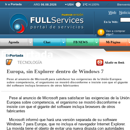
Ir a Portada
ARG
06.08.2026
USH
1ºC
H:100%
Bienveni
W
eb
|
N
otici
En la Web:
Vas a comprar
algo?
Agenda
Chat
FB NEWS
Mi Página
TECNOLOGÍA
Añadir en flenk
Europa, sin Explorer dentro de Windows 7
Pese al anuncio de Microsoft para satisfacer las exigencias de la Unión Europea
sobre competencia, el organismo se mostró disconforme e insiste con que el gigante
del software incluya browsers de otros fabricantes
Pese al anuncio de Microsoft para satisfacer las exigencias de la Unión
Europea sobre competencia, el organismo se mostró disconforme e
insiste con que el gigante del software incluya browsers de otros
fabricantes
Microsoft informó que hará una versión separada de su software
Windows 7 para Europa, que no incluya el navegador Internet Explorer.
La movida tiene el objeto de evitar una nueva disputa con autoridades