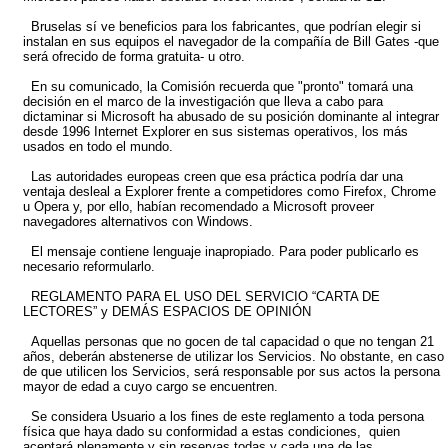
Bruselas sí ve beneficios para los fabricantes, que podrían elegir si
instalan en sus equipos el navegador de la compañía de Bill Gates -que
será ofrecido de forma gratuita- u otro.
En su comunicado, la Comisión recuerda que "pronto" tomará una
decisión en el marco de la investigación que lleva a cabo para
dictaminar si Microsoft ha abusado de su posición dominante al integrar
desde 1996 Internet Explorer en sus sistemas operativos, los más
usados en todo el mundo.
Las autoridades europeas creen que esa práctica podría dar una
ventaja desleal a Explorer frente a competidores como Firefox, Chrome
u Opera y, por ello, habían recomendado a Microsoft proveer
navegadores alternativos con Windows.
El mensaje contiene lenguaje inapropiado. Para poder publicarlo es
necesario reformularlo.
REGLAMENTO PARA EL USO DEL SERVICIO “CARTA DE
LECTORES” y DEMÁS ESPACIOS DE OPINIÓN
Aquellas personas que no gocen de tal capacidad o que no tengan 21
años, deberán abstenerse de utilizar los Servicios. No obstante, en caso
de que utilicen los Servicios, será responsable por sus actos la persona
mayor de edad a cuyo cargo se encuentren.
Se considera Usuario a los fines de este reglamento a toda persona
física que haya dado su conformidad a estas condiciones, quien
aceptará plenamente y sin reservas todas y cada una de las