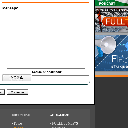
Mensaje:
C
ódigo de seguridad:
COMUNIDAD
ACTUALIDAD
·
Foros
·
FULLBot NEWS
·
Blogs
·
Noticias