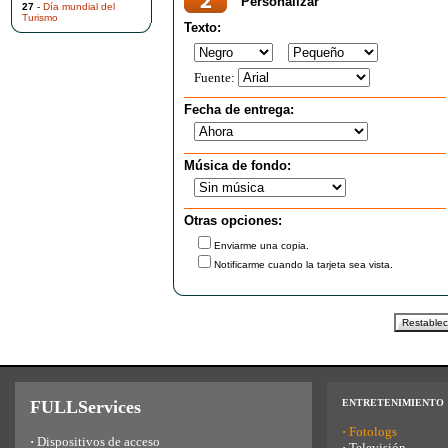
Personalizar
27
-
Día mundial del
Turismo
Texto:
Fuente:
Fecha de entrega:
Música de fondo:
Otras opciones:
Enviarme una copia.
Notificarme cuando la tarjeta sea vista.
FULLServices
ENTRETENIMIENTO
·
Fotologs
·
Dispositivos de acceso
·
Televisión