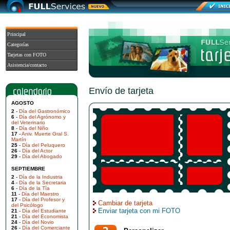
Principal
Categorías
Tarjetas con FOTO
Asistencia/contacto
Envío de tarjeta
AGOSTO
2
-
Día del Gastronómico
6
-
Día del Agrónomo y
del Veterinario
8
-
Día del Niño
17
-
Aniv. Muerte Gral S.
Martín
25
-
Día del Peluquero
26
-
Día del Actor
29
-
Día del Abogado
SEPTIEMBRE
2
-
Día de la Industria
4
-
Día de la Secretaria
6
-
Día de la Tía
11
-
Día del Maestro
17
-
Día del Profesor y
Cambiar de tarjeta
del Psicólogo
Enviar tarjeta con mi FOTO
21
-
Día del Estudiante
21
-
Día del Economista
24
-
Día del Novio
26
-
Día del Comerciante