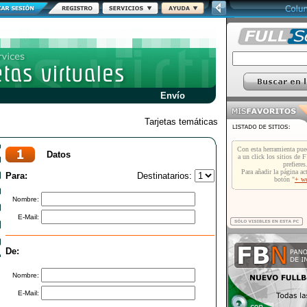
Envío
Tarjetas temáticas
Datos
Para:
Destinatarios:
Nombre:
E-Mail:
De:
Nombre:
E-Mail: