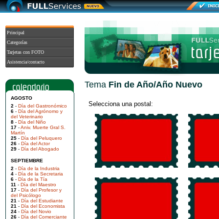
Principal
Categorías
Tarjetas con FOTO
Asistencia/contacto
Tema
Fin de Año/Año Nuevo
AGOSTO
Selecciona una postal:
2
-
Día del Gastronómico
6
-
Día del Agrónomo y
del Veterinario
8
-
Día del Niño
17
-
Aniv. Muerte Gral S.
Martín
25
-
Día del Peluquero
26
-
Día del Actor
29
-
Día del Abogado
SEPTIEMBRE
2
-
Día de la Industria
4
-
Día de la Secretaria
6
-
Día de la Tía
11
-
Día del Maestro
17
-
Día del Profesor y
del Psicólogo
21
-
Día del Estudiante
21
-
Día del Economista
24
-
Día del Novio
26
-
Día del Comerciante