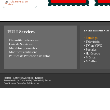
27
-
Día mundial del
Turismo
FULLServices
ENTRETENIMIENTO
·
Fotologs
·
Dispositivos de acceso
·
Televisión
·
Guía de Servicios
·
TV en VIVO
·
Mis datos personales
·
Postales
·
Modificar contraseña
·
Horóscopo
·
Política de Protección de datos
·
Música
·
Móviles
Portada
|
Centro de Asistencia
|
Registro
Recordatorio de Contraseña
|
Comercial
|
Prensa
Condiciones Generales del Servicio