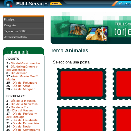
Principal
Categorías
Tarjetas con FOTO
Asistencia/contacto
Tema
Animales
AGOSTO
Selecciona una postal:
2
-
Día del Gastronómico
6
-
Día del Agrónomo y
del Veterinario
8
-
Día del Niño
17
-
Aniv. Muerte Gral S.
Martín
25
-
Día del Peluquero
26
-
Día del Actor
29
-
Día del Abogado
SEPTIEMBRE
2
-
Día de la Industria
4
-
Día de la Secretaria
6
-
Día de la Tía
11
-
Día del Maestro
17
-
Día del Profesor y
del Psicólogo
21
-
Día del Estudiante
21
-
Día del Economista
24
-
Día del Novio
26
-
Día del Comerciante