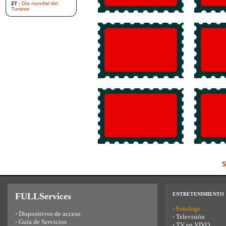
27
-
Día mundial del
Turismo
S
FULLServices
ENTRETENIMIENTO
·
Fotologs
·
Dispositivos de acceso
·
Televisión
·
Guía de Servicios
·
TV en VIVO