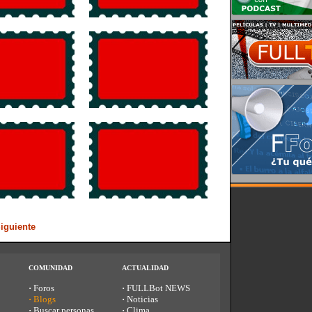
iguiente
COMUNIDAD
ACTUALIDAD
·
Foros
·
FULLBot NEWS
·
Blogs
·
Noticias
·
Buscar personas
·
Clima