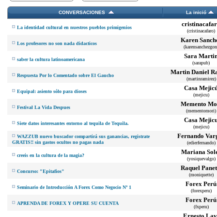
CONVERSACIONES
La inició
cristinacafa
La identidad cultural en nuestros pueblos primigenios
(cristinacafaro)
Karen Sanch
Los profesores no son nada didacticos
(karensanchezgon
Sara Marti
saber la cultura latinoamericana
(sarapub)
Martin Daniel R
Respuesta Por lo Comentado sobre El Gaucho
(martinramirez)
Casa Mejic
Equipal: asiento sólo para dioses
(mejicu)
Memento Mo
Festival La Vida Despues
(mementomori)
Casa Mejic
Siete datos interesantes entorno al tequila de Tequila.
(mejicu)
Fernando Var
WAZZUB nuevo buscador compartirá sus ganancias, registrate
GRATIS!! sin gastos ocultos no pagas nada
(edierfernando)
Mariana Sol
creeis en la cultura de la magia?
(yosiquevalgo)
Raquel Panet
Concurso: "Epitafios"
(moniquette)
Forex Perú
Seminario de Introducción A Forex Como Negocio Nº 1
(forexperu)
Forex Perú
APRENDA DE FOREX Y OPERE SU CUENTA
(fxperu)
Ernesto Lav