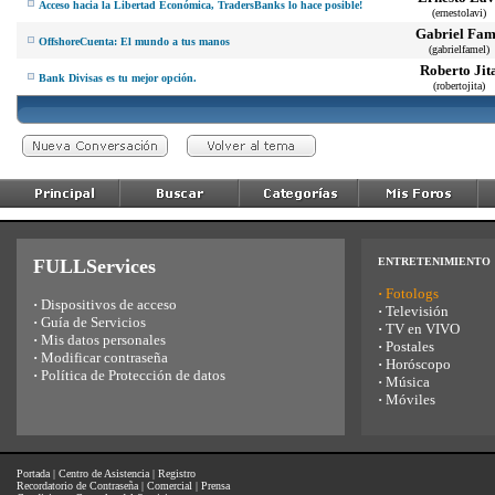
Acceso hacia la Libertad Económica, TradersBanks lo hace posible!
(ernestolavi)
Gabriel Fam
OffshoreCuenta: El mundo a tus manos
(gabrielfamel)
Roberto Jit
Bank Divisas es tu mejor opción.
(robertojita)
FULLServices
ENTRETENIMIENTO
·
Fotologs
·
Dispositivos de acceso
·
Televisión
·
Guía de Servicios
·
TV en VIVO
·
Mis datos personales
·
Postales
·
Modificar contraseña
·
Horóscopo
·
Política de Protección de datos
·
Música
·
Móviles
Portada
|
Centro de Asistencia
|
Registro
Recordatorio de Contraseña
|
Comercial
|
Prensa