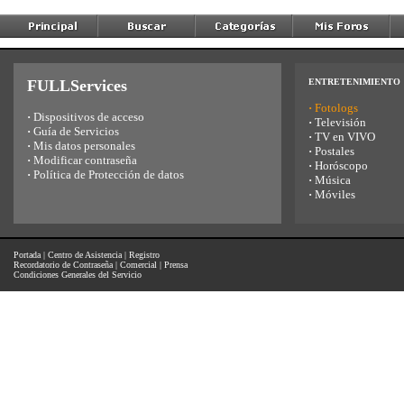
FULLServices
ENTRETENIMIENTO
·
Fotologs
·
Dispositivos de acceso
·
Televisión
·
Guía de Servicios
·
TV en VIVO
·
Mis datos personales
·
Postales
·
Modificar contraseña
·
Horóscopo
·
Política de Protección de datos
·
Música
·
Móviles
Portada
|
Centro de Asistencia
|
Registro
Recordatorio de Contraseña
|
Comercial
|
Prensa
Condiciones Generales del Servicio