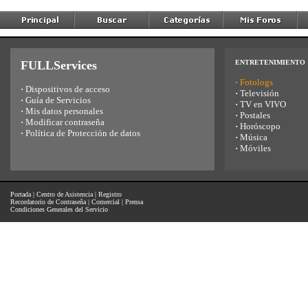
FULLServices
ENTRETENIMIENTO
·
Fotologs
·
Dispositivos de acceso
·
Televisión
·
Guía de Servicios
·
TV en VIVO
·
Mis datos personales
·
Postales
·
Modificar contraseña
·
Horóscopo
·
Política de Protección de datos
·
Música
·
Móviles
Portada
|
Centro de Asistencia
|
Registro
Recordatorio de Contraseña
|
Comercial
|
Prensa
Condiciones Generales del Servicio