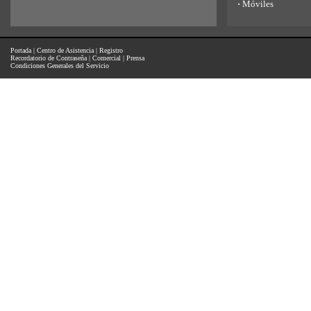
·
Móviles
Portada
|
Centro de Asistencia
|
Registro
Recordatorio de Contraseña
|
Comercial
|
Prensa
Condiciones Generales del Servicio