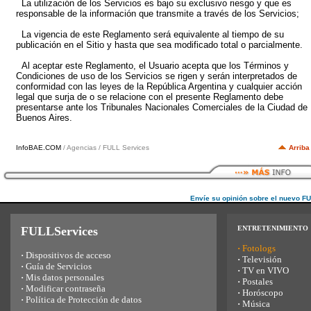
La utilización de los Servicios es bajo su exclusivo riesgo y que es
responsable de la información que transmite a través de los Servicios;
La vigencia de este Reglamento será equivalente al tiempo de su
publicación en el Sitio y hasta que sea modificado total o parcialmente.
Al aceptar este Reglamento, el Usuario acepta que los Términos y
Condiciones de uso de los Servicios se rigen y serán interpretados de
conformidad con las leyes de la República Argentina y cualquier acción
legal que surja de o se relacione con el presente Reglamento debe
presentarse ante los Tribunales Nacionales Comerciales de la Ciudad de
Buenos Aires.
InfoBAE.COM
/ Agencias / FULL Services
Arriba
Envíe su opinión sobre el nuevo F
FULLServices
ENTRETENIMIENTO
·
Fotologs
·
Dispositivos de acceso
·
Televisión
·
Guía de Servicios
·
TV en VIVO
·
Mis datos personales
·
Postales
·
Modificar contraseña
·
Horóscopo
·
Política de Protección de datos
·
Música