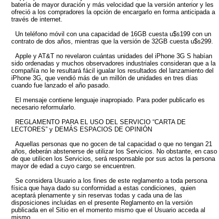
batería de mayor duración y más velocidad que la versión anterior y les
ofreció a los compradores la opción de encargarlo en forma anticipada a
través de internet.
Un teléfono móvil con una capacidad de 16GB cuesta u$s199 con un
contrato de dos años, mientras que la versión de 32GB cuesta u$s299.
Apple y AT&T no revelaron cuántas unidades del iPhone 3G S habían
sido ordenadas y muchos observadores industriales consideran que a la
compañía no le resultará fácil igualar los resultados del lanzamiento del
iPhone 3G, que vendió más de un millón de unidades en tres días
cuando fue lanzado el año pasado.
El mensaje contiene lenguaje inapropiado. Para poder publicarlo es
necesario reformularlo.
REGLAMENTO PARA EL USO DEL SERVICIO “CARTA DE
LECTORES” y DEMÁS ESPACIOS DE OPINIÓN
Aquellas personas que no gocen de tal capacidad o que no tengan 21
años, deberán abstenerse de utilizar los Servicios. No obstante, en caso
de que utilicen los Servicios, será responsable por sus actos la persona
mayor de edad a cuyo cargo se encuentren.
Se considera Usuario a los fines de este reglamento a toda persona
física que haya dado su conformidad a estas condiciones, quien
aceptará plenamente y sin reservas todas y cada una de las
disposiciones incluidas en el presente Reglamento en la versión
publicada en el Sitio en el momento mismo que el Usuario acceda al
mismo.