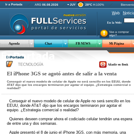
Ir a Portada
ARG
06.08.2026
JUY
28ºC
H:100%
Bienveni
W
eb
|
N
otici
En la Web:
Vas a comprar
algo?
Agenda
Chat
FB NEWS
Mi Página
TECNOLOGÍA
Añadir en flenk
El iPhone 3GS se agotó antes de salir a la venta
Conseguir el nuevo modelo de celular de Apple no será sencillo en los EEUU, donde
AT&T dijo que los encargos terminaron por agotar el equipo. ¿Estrategia comercial o
realidad?
Conseguir el nuevo modelo de celular de Apple no será sencillo en los
EEUU, donde AT&T dijo que los encargos terminaron por agotar el
equipo. ¿Estrategia comercial o realidad?
Quienes deseen comprar ahora el codiciado celular tendrán una espera
de entre una y dos semanas.
Apple presentó el 8 de junio el iPhone 3GS, con más memoria, una