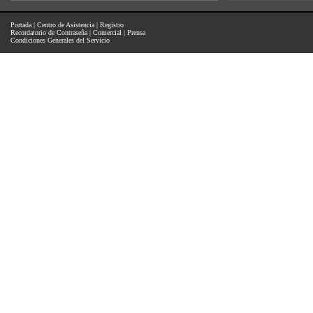
Portada
|
Centro de Asistencia
|
Registro
Recordatorio de Contraseña
|
Comercial
|
Prensa
Condiciones Generales del Servicio