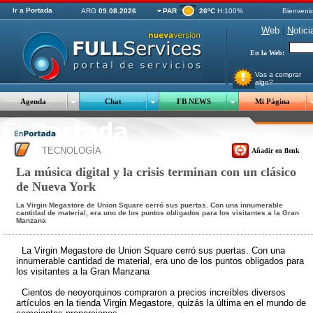
Ir a Portada
ARG
09.08.2026
PAR
26ºC
H:100%
Bienveni
W
eb
|
N
otici
En la Web:
Vas a comprar
algo?
Agenda
Chat
FB NEWS
Mi Página
TECNOLOGÍA
Añadir en flenk
La música digital y la crisis terminan con un clásico
de Nueva York
La Virgin Megastore de Union Square cerró sus puertas. Con una innumerable
cantidad de material, era uno de los puntos obligados para los visitantes a la Gran
Manzana
La Virgin Megastore de Union Square cerró sus puertas. Con una
innumerable cantidad de material, era uno de los puntos obligados para
los visitantes a la Gran Manzana
Cientos de neoyorquinos compraron a precios increíbles diversos
artículos en la tienda Virgin Megastore, quizás la última en el mundo de