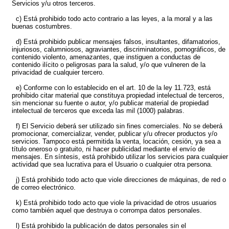
Servicios y/u otros terceros.
c) Está prohibido todo acto contrario a las leyes, a la moral y a las
buenas costumbres.
d) Está prohibido publicar mensajes falsos, insultantes, difamatorios,
injuriosos, calumniosos, agraviantes, discriminatorios, pornográficos, de
contenido violento, amenazantes, que instiguen a conductas de
contenido ilícito o peligrosas para la salud, y/o que vulneren de la
privacidad de cualquier tercero.
e) Conforme con lo establecido en el art. 10 de la ley 11.723, está
prohibido citar material que constituya propiedad intelectual de terceros,
sin mencionar su fuente o autor, y/o publicar material de propiedad
intelectual de terceros que exceda las mil (1000) palabras.
f) El Servicio deberá ser utilizado sin fines comerciales. No se deberá
promocionar, comercializar, vender, publicar y/u ofrecer productos y/o
servicios. Tampoco está permitida la venta, locación, cesión, ya sea a
título oneroso o gratuito, ni hacer publicidad mediante el envío de
mensajes. En síntesis, está prohibido utilizar los servicios para cualquier
actividad que sea lucrativa para el Usuario o cualquier otra persona.
j) Está prohibido todo acto que viole direcciones de máquinas, de red o
de correo electrónico.
k) Está prohibido todo acto que viole la privacidad de otros usuarios
como también aquel que destruya o corrompa datos personales.
l) Está prohibido la publicación de datos personales sin el