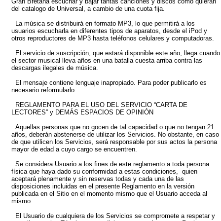
Gran Bretaña escuchar y bajar tantas canciones y discos como quieran
del catalogo de Universal, a cambio de una cuota fija.
La música se distribuirá en formato MP3, lo que permitirá a los
usuarios escucharla en diferentes tipos de aparatos, desde el iPod y
otros reproductores de MP3 hasta teléfonos celulares y computadoras.
El servicio de suscripción, que estará disponible este año, llega cuando
el sector musical lleva años en una batalla cuesta arriba contra las
descargas ilegales de música.
El mensaje contiene lenguaje inapropiado. Para poder publicarlo es
necesario reformularlo.
REGLAMENTO PARA EL USO DEL SERVICIO “CARTA DE
LECTORES” y DEMÁS ESPACIOS DE OPINIÓN
Aquellas personas que no gocen de tal capacidad o que no tengan 21
años, deberán abstenerse de utilizar los Servicios. No obstante, en caso
de que utilicen los Servicios, será responsable por sus actos la persona
mayor de edad a cuyo cargo se encuentren.
Se considera Usuario a los fines de este reglamento a toda persona
física que haya dado su conformidad a estas condiciones, quien
aceptará plenamente y sin reservas todas y cada una de las
disposiciones incluidas en el presente Reglamento en la versión
publicada en el Sitio en el momento mismo que el Usuario acceda al
mismo.
El Usuario de cualquiera de los Servicios se compromete a respetar y