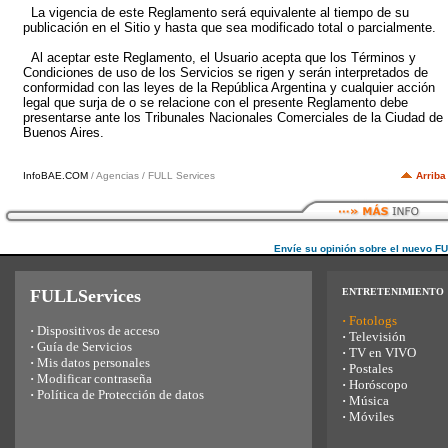
La vigencia de este Reglamento será equivalente al tiempo de su
publicación en el Sitio y hasta que sea modificado total o parcialmente.
Al aceptar este Reglamento, el Usuario acepta que los Términos y
Condiciones de uso de los Servicios se rigen y serán interpretados de
conformidad con las leyes de la República Argentina y cualquier acción
legal que surja de o se relacione con el presente Reglamento debe
presentarse ante los Tribunales Nacionales Comerciales de la Ciudad de
Buenos Aires.
InfoBAE.COM
/ Agencias / FULL Services
Arriba
Envíe su opinión sobre el nuevo F
FULLServices
ENTRETENIMIENTO
·
Fotologs
·
Dispositivos de acceso
·
Televisión
·
Guía de Servicios
·
TV en VIVO
·
Mis datos personales
·
Postales
·
Modificar contraseña
·
Horóscopo
·
Política de Protección de datos
·
Música
·
Móviles