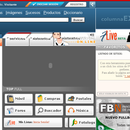
do,
Visitante
as
|
I
mágenes
|
S
ucesos
|
P
roductos
|
D
iccionario
Mis Listas:
Inicia Sesión!