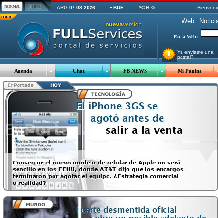
ARG
07.08.2026
BUE
ºC
H:%
Bienveni
W
eb
|
N
otici
En la Web:
Ya enviaste una
postal?
Agenda
Chat
FB NEWS
Mi Página