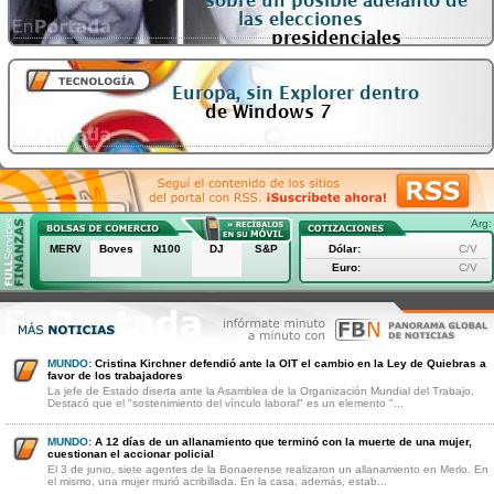
Arg:
MERV
Boves
N100
DJ
S&P
Dólar:
C/V
Euro:
C/V
MUNDO:
Cristina Kirchner defendió ante la OIT el cambio en la Ley de Quiebras a
favor de los trabajadores
La jefe de Estado diserta ante la Asamblea de la Organización Mundial del Trabajo.
Destacó que el "sostenimiento del vínculo laboral" es un elemento "...
MUNDO:
A 12 días de un allanamiento que terminó con la muerte de una mujer,
cuestionan el accionar policial
El 3 de junio, siete agentes de la Bonaerense realizaron un allanamiento en Merlo. En
el mismo, una mujer murió acribillada. En la casa, además, estab...