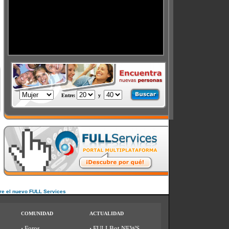
Entre
:
y
s
re el nuevo FULL Services
COMUNIDAD
ACTUALIDAD
·
Foros
·
FULLBot NEWS