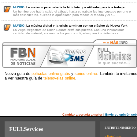
MUNDO:
Lo mataron para robarle la bicicleta que utilizaba para ir a trabajar
Un hombre que había salido el sábado hacia su trabajo fue interceptado por uno o
más delincuentes, quienes lo apuñalaron para robarle el rodado y el c...
MUNDO:
La música digital y la crisis terminan con un clásico de Nueva York
La Virgin Megastore de Union Square cerró sus puertas. Con una innumerable
cantidad de material, era uno de los puntos obligados para los visitantes a...
Nueva guía de
películas online gratis
y
series online
. También te invitamo
a ver nuestra guía de
telenovelas online
.
Cambiar a portada anterior
|
Envíe su opinión sob
FULLServices
ENTRETENIMIENTO
·
Fotologs