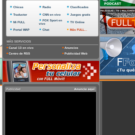
Chicas
Radio
Clasificados
Traductor
CNN en vivo
Juegos gratis
FOX Sport en
Mi FULL
TV Online
vivo
Portal WAP
Chat
Más FULL...
MÁS SERVICIOS
Canal 13 en vivo
Anuncios
Centro de RSS
Publicidad Web