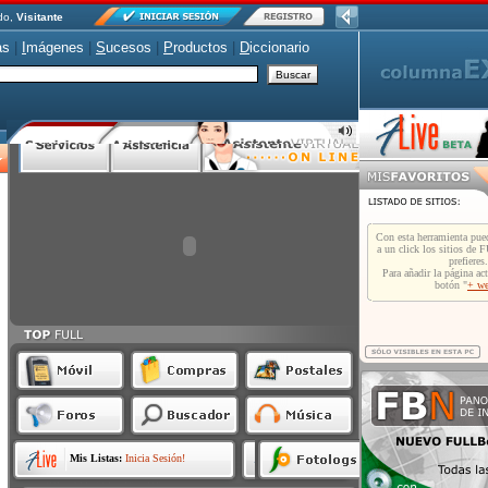
do,
Visitante
as
|
I
mágenes
|
S
ucesos
|
P
roductos
|
D
iccionario
Mis Listas:
Inicia Sesión!