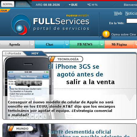
ARG
08.08.2026
BUE
ºC
H:%
Bienveni
W
eb
|
N
otici
En la Web:
Opina sobre Cine
Agenda
Chat
FB NEWS
Mi Página