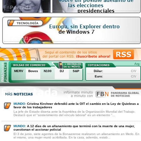
Arg:
MERV
Boves
N100
DJ
S&P
Dólar:
C/V
Euro:
C/V
MUNDO:
Cristina Kirchner defendió ante la OIT el cambio en la Ley de Quiebras a
favor de los trabajadores
La jefe de Estado diserta ante la Asamblea de la Organización Mundial del Trabajo.
Destacó que el "sostenimiento del vínculo laboral" es un elemento "...
MUNDO:
A 12 días de un allanamiento que terminó con la muerte de una mujer,
cuestionan el accionar policial
El 3 de junio, siete agentes de la Bonaerense realizaron un allanamiento en Merlo. En
el mismo, una mujer murió acribillada. En la casa, además, estab...