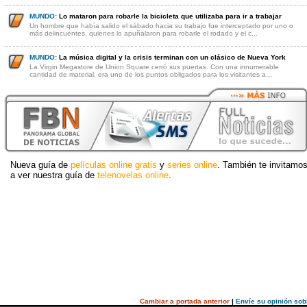
MUNDO:
Lo mataron para robarle la bicicleta que utilizaba para ir a trabajar
Un hombre que había salido el sábado hacia su trabajo fue interceptado por uno o
más delincuentes, quienes lo apuñalaron para robarle el rodado y el c...
MUNDO:
La música digital y la crisis terminan con un clásico de Nueva York
La Virgin Megastore de Union Square cerró sus puertas. Con una innumerable
cantidad de material, era uno de los puntos obligados para los visitantes a...
Nueva guía de
películas online gratis
y
series online
. También te invitamo
a ver nuestra guía de
telenovelas online
.
Cambiar a portada anterior
|
Envíe su opinión sob