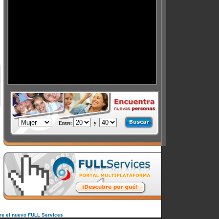
s
Entre
:
y
re el nuevo FULL Services