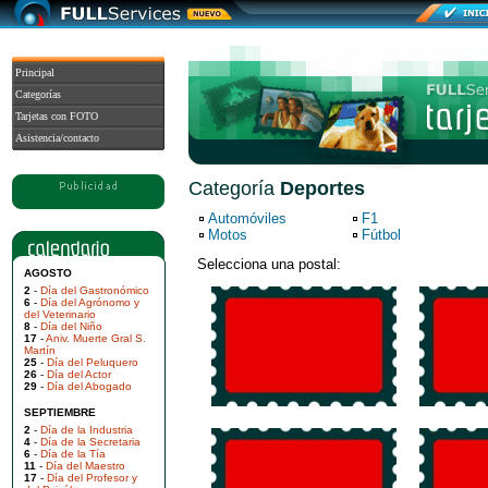
Principal
Categorías
Tarjetas con FOTO
Asistencia/contacto
Categoría
Deportes
Automóviles
F1
Motos
Fútbol
Selecciona una postal:
AGOSTO
2
-
Día del Gastronómico
6
-
Día del Agrónomo y
del Veterinario
8
-
Día del Niño
17
-
Aniv. Muerte Gral S.
Martín
25
-
Día del Peluquero
26
-
Día del Actor
29
-
Día del Abogado
SEPTIEMBRE
2
-
Día de la Industria
4
-
Día de la Secretaria
6
-
Día de la Tía
11
-
Día del Maestro
17
-
Día del Profesor y