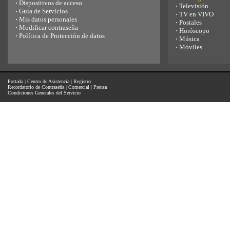
·
Dispositivos de acceso
·
Televisión
·
Guía de Servicios
·
TV en VIVO
·
Mis datos personales
·
Postales
·
Modificar contraseña
·
Horóscopo
·
Política de Protección de datos
·
Música
·
Móviles
Portada
|
Centro de Asistencia
|
Registro
Recordatorio de Contraseña
|
Comercial
|
Prensa
Condiciones Generales del Servicio