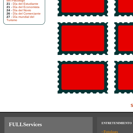
del Psicólogo
21
-
Día del Estudiante
21
-
Día del Economista
24
-
Día del Novio
26
-
Día del Comerciante
27
-
Día mundial del
Turismo
S
FULLServices
ENTRETENIMIENTO
·
Fotologs